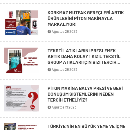
KORKMAZ MUTFAK GEREÇLERİ ARTIK
ÜRÜNLERİNİ PİTON MAKİNAYLA
MARKALIYOR!
Ağustos 26 2023
TEKSTİL ATIKLARINI PRESLEMEK
ARTIK DAHA KOLAY ! KIZIL TEKSTİL
GROUP ATIKLARI İÇİN BİZİ TERCİH
ETTİ!
Ağustos 26 2023
PİTON MAKİNA BALYA PRESİ VE GERİ
DÖNÜŞÜM SİSTEMLERİNİ NEDEN
TERCİH ETMELİYİZ?
Ağustos 19 2023
TÜRKİYE'NİN EN BÜYÜK YEME VE İÇME