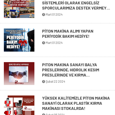
SİSTEMLERİ OLARAK ENGELSİZ
SPORCULARIMIZA DESTEK VERMEYE
DEVAM EDİYORUZ!
Mart 01 2024
PİTON MAKİNA ALIMI YAPAN
PERİYODİK BAKIM HEDİYE!
Mart 01 2024
PITON MAKINA SANAYI BALYA
PRESLERINDE, HIDROLIK KESIM
PRESLERINDE VE KIRMA
MAKINALARINDA ÖZVERIYLE
Şubat 22 2024
ÇALIŞMAKTADIR!
YÜKSEK KALİTEMİZLE PİTON MAKİNA
SANAYİ OLARAK PLASTİK KIRMA
MAKİNASI STOKALRDA!
Şubat 05 2024