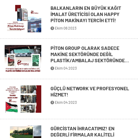
BALKANLARIN EN BÜYÜK KAĞIT
İMALAT ÜRETİCİSİ OLAN HAPPY
PİTON MAKİNAYI TERCİH ETTİ!
Ekim 06 2023
PİTON GROUP OLARAK SADECE
MAKİNE SEKTÖRÜNDE DEĞİL
PLASTİK/AMBALAJ SEKTÖRÜNDE
ÇALIŞMALARIMIZ HIZ KESMEDEN
Ekim 04 2023
DEVAM EDİYOR
GÜÇLÜ NETWORK VE PROFESYONEL
HİZMET!
Ekim 04 2023
GÜRCİSTAN İHRACATIMIZ! EN
DEĞERLİ FİRMALAR KALİTELİ