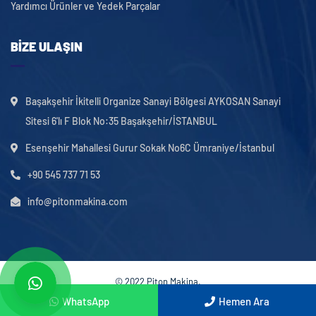
Yardımcı Ürünler ve Yedek Parçalar
BIZE ULAŞIN
Başakşehir İkitelli Organize Sanayi Bölgesi AYKOSAN Sanayi
Sitesi 6'lı F Blok No:35 Başakşehir/İSTANBUL
Esenşehir Mahallesi Gurur Sokak No6C Ümraniye/İstanbul
+90 545 737 71 53
info@pitonmakina.com
© 2022 Piton Makina.
m
WhatsApp
Hemen Ara