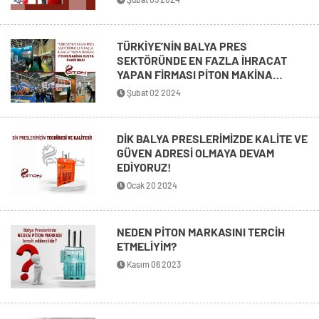
TÜRKİYE’NİN BALYA PRES
SEKTÖRÜNDE EN FAZLA İHRACAT
YAPAN FİRMASI PİTON MAKİNA
RUSYA FUARINDA!
Şubat 02 2024
DİK BALYA PRESLERİMİZDE KALİTE VE
GÜVEN ADRESİ OLMAYA DEVAM
EDİYORUZ!
Ocak 20 2024
NEDEN PİTON MARKASINI TERCİH
ETMELİYİM?
Kasım 06 2023