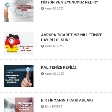
MİSYON VE VİZYONUMUZ NEDİR?
Kasım 06 2023
AVRUPA TİCARETİMİZ MİLLETİMİZE
HAYIRLI OLSUN!
Kasım 06 2023
KALİTEMİZE KEFİLİZ !
Kasım 02 2023
BİR FİRMANIN TİCARİ AHLAKI
Ekim 28 2023