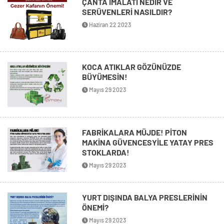
ÇANTA İMALATI NEDİR VE
SERÜVENLERİ NASILDIR?
Haziran 22 2023
KOCA ATIKLAR GÖZÜNÜZDE
BÜYÜMESİN!
Mayıs 29 2023
FABRİKALARA MÜJDE! PİTON
MAKİNA GÜVENCESYİLE YATAY PRES
STOKLARDA!
Mayıs 29 2023
YURT DIŞINDA BALYA PRESLERİNİN
ÖNEMİ?
Mayıs 29 2023